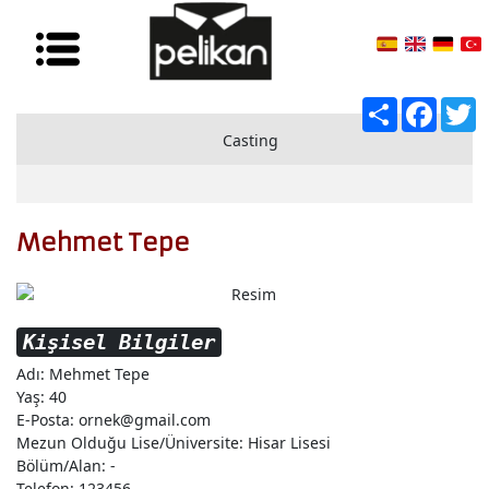
Share
Facebo
T
Casting
Dizi & Sinema
Mehmet Tepe
Tiyatro
Reklam&Klip
Danscı & Sunucu
Kişisel Bilgiler
Adı: Mehmet Tepe
Yaş: 40
E-Posta: ornek@gmail.com
Mezun Olduğu Lise/Üniversite: Hisar Lisesi
Bölüm/Alan: -
Telefon: 123456