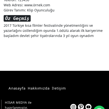
Web Adresi: www.örnek.com
Görev Tanımı: Klip Oyunculuğu
Öz Geçmiş
2017 Türkiye kısa filmler festivalinde yönetmenliğini ve
yazarlağını üstlendiğim oyunda 1.ödülü alarak ilk kariyerime
başladım devlet şehir tiyatrolarında 3 yıl oyun oynadım
Anasayfa
Hakkımızda
İletişim
HİSAR MEDYA ile
Wh
hazırlanmıştır.