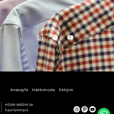
Anasayfa
Hakkımızda
İletişim
HİSAR MEDYA ile
Wh
hazırlanmıştır.
Pelikan